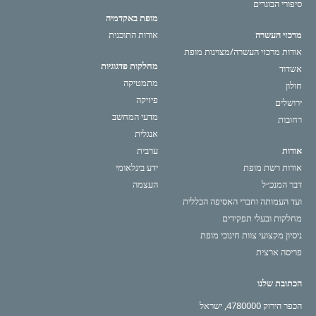
סיפורי הבוגרים
מופת באקדמיה
מרכזי העשרה
אודות התוכנית
אודות מרכזי העשרה/מצוינות מופת
מחלקות פדגוגיות
אשדוד
מתמטיקה
חולון
פיזיקה
ירושלים
מדעי המחשב
רחובות
אנגלית
אודות
ערבית
אודות רשת מופת
ידע בינלאומי
דבר המנכ״ל
העצמה
ועד העמותה וחברי האסיפה הכללית
מחלקות ובעלי תפקידים
ניסיון מקצועי צוות חינוכי מופת
פריסה ארצית
הכתובת שלנו
הכפר הירוק 4780000, ישראל