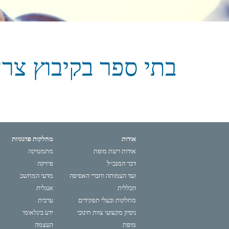
בתי ספר בקיבוץ צר
אודות
מחלקות פדגוגיות
אודות רשת מופת
מתמטיקה
דבר המנכ״ל
פיזיקה
ועד העמותה וחברי האסיפה
מדעי המחשב
הכללית
אנגלית
מחלקות ובעלי תפקידים
ערבית
ניסיון מקצועי צוות חינוכי
ידע בינלאומי
מופת
העצמה