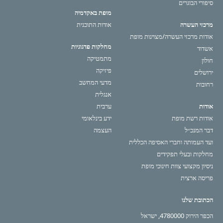
סיפורי הבוגרים
מופת באקדמיה
מרכזי העשרה
אודות התוכנית
אודות מרכזי העשרה/מצוינות מופת
מחלקות פדגוגיות
אשדוד
מתמטיקה
חולון
פיזיקה
ירושלים
מדעי המחשב
רחובות
אנגלית
אודות
ערבית
אודות רשת מופת
ידע בינלאומי
דבר המנכ״ל
העצמה
ועד העמותה וחברי האסיפה הכללית
מחלקות ובעלי תפקידים
ניסיון מקצועי צוות חינוכי מופת
פריסה ארצית
הכתובת שלנו
הכפר הירוק 4780000, ישראל