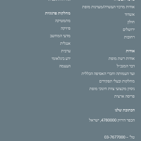
אודות מרכזי העשרה/מצוינות מופת
מחלקות פדגוגיות
אשדוד
מתמטיקה
חולון
פיזיקה
ירושלים
מדעי המחשב
רחובות
אנגלית
אודות
ערבית
אודות רשת מופת
ידע בינלאומי
דבר המנכ״ל
העצמה
ועד העמותה וחברי האסיפה הכללית
מחלקות ובעלי תפקידים
ניסיון מקצועי צוות חינוכי מופת
פריסה ארצית
הכתובת שלנו
הכפר הירוק 4780000, ישראל
טל' – 03-7677000