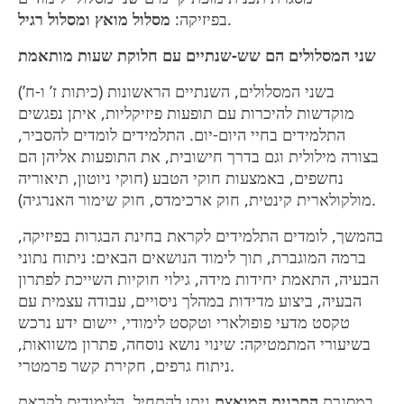
.
בפיזיקה:
מסלול מואץ ומסלול רגיל
שני המסלולים הם שש-שנתיים עם חלוקת שעות מותאמת
בשני המסלולים, השנתיים הראשונות (כיתות ז’ ו-ח’)
מוקדשות להיכרות עם תופעות פיזיקליות, איתן נפגשים
התלמידים בחיי היום-יום. התלמידים לומדים להסביר,
בצורה מילולית וגם בדרך חישובית, את התופעות אליהן הם
נחשפים, באמצעות חוקי הטבע (חוקי ניוטון, תיאוריה
מולקולארית קינטית, חוק ארכימדס, חוק שימור האנרגיה).
בהמשך, לומדים התלמידים לקראת בחינת הבגרות בפיזיקה,
ברמה המוגברת, תוך לימוד הנושאים הבאים: ניתוח נתוני
הבעיה, התאמת יחידות מידה, גילוי חוקיות השייכת לפתרון
הבעיה, ביצוע מדידות במהלך ניסויים, עבודה עצמית עם
טקסט מדעי פופולארי וטקסט לימודי, יישום ידע נרכש
בשיעורי המתמטיקה: שינוי נושא נוסחה, פתרון משוואות,
ניתוח גרפים, חקירת קשר פרמטרי.
במסגרת
התכנית המואצת
ניתן להתחיל הלימודים לקראת