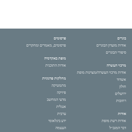
בוגרים
פרסומים
אודות מועדון הבוגרים
פרסומים, מאמרים ומחקרים
סיפורי הבוגרים
מופת באקדמיה
מרכזי העשרה
אודות התוכנית
אודות מרכזי העשרה/מצוינות מופת
מחלקות פדגוגיות
אשדוד
מתמטיקה
חולון
פיזיקה
ירושלים
מדעי המחשב
רחובות
אנגלית
אודות
ערבית
אודות רשת מופת
ידע בינלאומי
דבר המנכ״ל
העצמה