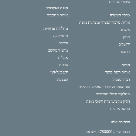
סיפורי הבוגרים
מופת באקדמיה
מרכזי העשרה
אודות התוכנית
אודות מרכזי העשרה/מצוינות מופת
מחלקות פדגוגיות
אשדוד
מתמטיקה
חולון
פיזיקה
ירושלים
מדעי המחשב
רחובות
אנגלית
אודות
ערבית
אודות רשת מופת
ידע בינלאומי
דבר המנכ״ל
העצמה
ועד העמותה וחברי האסיפה הכללית
מחלקות ובעלי תפקידים
ניסיון מקצועי צוות חינוכי מופת
פריסה ארצית
הכתובת שלנו
הכפר הירוק 4780000, ישראל