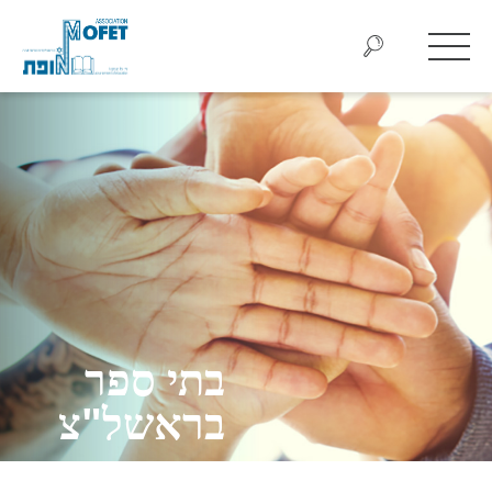
בתי ספר
בראשל"צ