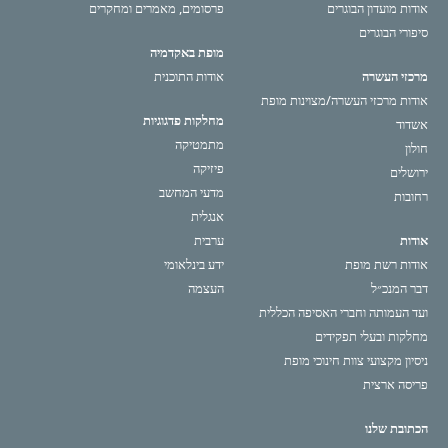
אודות מועדון הבוגרים
פרסומים, מאמרים ומחקרים
סיפורי הבוגרים
מופת באקדמיה
מרכזי העשרה
אודות התוכנית
אודות מרכזי העשרה/מצוינות מופת
מחלקות פדגוגיות
אשדוד
מתמטיקה
חולון
פיזיקה
ירושלים
מדעי המחשב
רחובות
אנגלית
אודות
ערבית
אודות רשת מופת
ידע בינלאומי
דבר המנכ״ל
העצמה
ועד העמותה וחברי האסיפה הכללית
מחלקות ובעלי תפקידים
ניסיון מקצועי צוות חינוכי מופת
פריסה ארצית
הכתובת שלנו